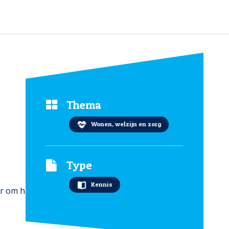
Thema
Wonen, welzijn en zorg
Type
Kennis
er om hulp te vragen. Want