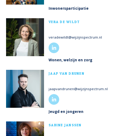
Inwonersparticipatie
MEER INFO
VERA DE WILDT
veradewildt@wijzijnspectrum.nl
Wonen, welzijn en zorg
MEER INFO
JAAP VAN DRUNEN
jaapvandrunen@wijzijnspectrum.nl
Jeugd en jongeren
MEER INFO
SABINE JANSSEN