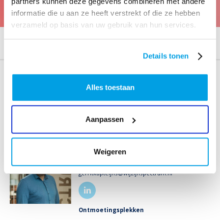
partners kunnen deze gegevens combineren met andere
NEEM CONTACT OP
informatie die u aan ze heeft verstrekt of die ze hebben
verzameld op basis van uw gebruik van hun services.
HOME
TEAM
Details tonen
Alles toestaan
Aanpassen
GERRIT KAPTEIJNS
Weigeren
gerritkapteijns@wijzijnspectrum.nl
Ontmoetingsplekken