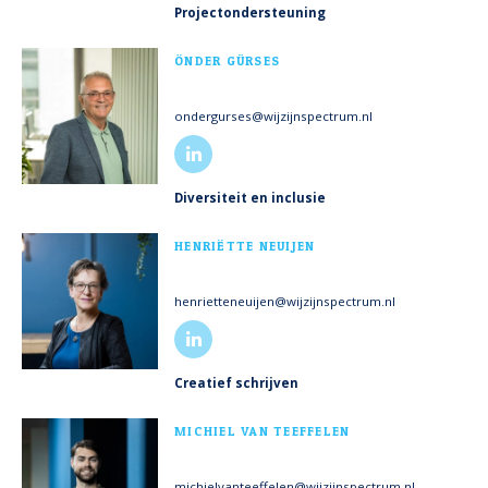
Projectondersteuning
MEER INFO
ÖNDER GÜRSES
ondergurses@wijzijnspectrum.nl
Diversiteit en inclusie
MEER INFO
HENRIËTTE NEUIJEN
henrietteneuijen@wijzijnspectrum.nl
Creatief schrijven
MEER INFO
MICHIEL VAN TEEFFELEN
michielvanteeffelen@wijzijnspectrum.nl