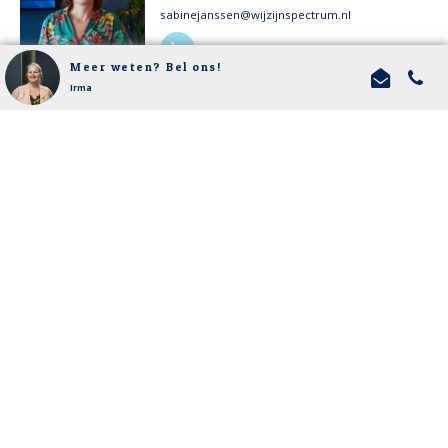
sabinejanssen@wijzijnspectrum.nl
Meer weten? Bel ons!
Irma
Wonen, welzijn en zorg
MEER INFO
NOËL JOSEMANS
noeljosemans@wijzijnspectrum.nl
Inwonersparticipatie
MEER INFO
SANDRA RÖTTJERS-EVERS
sandrarottjersevers@wijzijnspectrum.nl
Financiële administratie