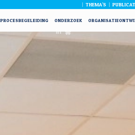
THEMA'S
PUBLICAT
PROCESBEGELEIDING
ONDERZOEK
ORGANISATIEONTWI