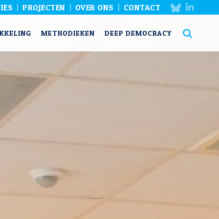
IES
PROJECTEN
OVER ONS
CONTACT
KKELING
METHODIEKEN
DEEP DEMOCRACY