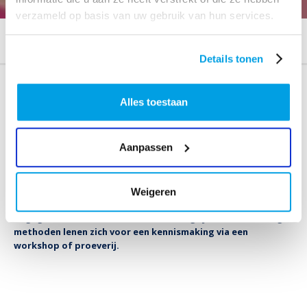
verzameld op basis van uw gebruik van hun services.
HOME
METHODIEKEN
Details tonen
Methodieken
Alles toestaan
Wie Spectrum inschakelt bij het zoeken naar duurzame
Aanpassen
oplossingen, kiest voor een aanpak waarbij wij altijd
inwoners betrekken. Wij noemen dit '
werken vanuit de
piramide
'. We verkennen het vraagstuk, stellen vast wie er
betrokken moeten zijn en kiezen een passende aanpak. Voor
Weigeren
deze aanpak hebben wij verscheidene methodieken in onze
bagage. Hieronder lichten we de belangrijkste uit. Sommige
methoden lenen zich voor een kennismaking via een
workshop of proeverij.