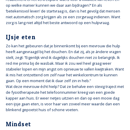
op welke manier kunnen we daar aan bijdragen?’ En als
‘betekenisvol leven’ de startvraag is, dan is het gevolg dat mensen
niet automatisch zorg krijgen als ze een zorgvraag indienen. Want
zorg is lang niet altijd het beste antwoord op een hulpvraag.
IJsje eten
Zo kan het gebeuren dat je binnenkomt bij een mevrouw die hulp
heeft aangevraagd bij het douchen. En dat zij, als je ándere vragen
stelt, zegt: “Eigenlijk vind ik dagelijks douchen niet zo belangrijk. Ik
red me prima bij de wasbak. Maar ik zou wel heel graag weer
stabieler lopen en mijn angst om opnieuw te vallen kwijtraken. Want
ik mis het ontzettend om zelf naar het winkelcentrum te kunnen
gaan. Op een moment dat ik daar zelf zin in heb.”
Wat deze mevrouw écht hielp? Dat ze behalve een stevig traject met
de fysiotherapeute het telefoonnummer kreeg van een goede
kapper aan huis. Er weer netjes uitzien en dan op een mooie dag
een ijsje gaan eten, is voor haar van zoveel meer waarde dan een
blinkend gepoetst huis of schone voeten.
Mindset