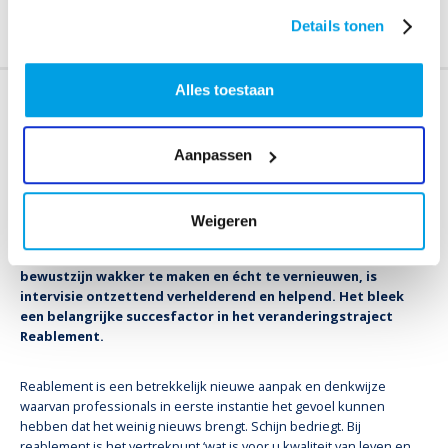
Details tonen
MET INTERVISIE WORDT ANDERS DENKEN ANDERS DOEN
Alles toestaan
Met intervisie wordt anders
denken ook anders doen
Aanpassen
“Ja maar dat doen wij al lang op die manier!” Die reactie hoor
ik zó vaak als het om een nieuwe aanpak in welzijn en zorg
Weigeren
gaat. En ik begrijp het heel goed. Maar het is zelden waar.
Het lijkt zo, het voelt zo, maar het is niet zo. Om dat
bewustzijn wakker te maken en écht te vernieuwen, is
intervisie ontzettend verhelderend en helpend. Het bleek
een belangrijke succesfactor in het veranderingstraject
Reablement.
Reablement is een betrekkelijk nieuwe aanpak en denkwijze
waarvan professionals in eerste instantie het gevoel kunnen
hebben dat het weinig nieuws brengt. Schijn bedriegt. Bij
reablement is het vertrekpunt ‘wat is voor u kwaliteit van leven en