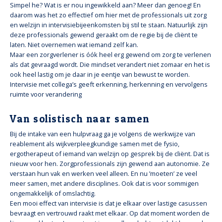
Simpel he? Wat is er nou ingewikkeld aan? Meer dan genoeg! En
daarom was het zo effectief om hier met de professionals uit zorg
en welzijn in intervisiebijeenkomsten bij stil te staan. Natuurlijk zijn
deze professionals gewend geraakt om de regie bij de cliënt te
laten. Niet overnemen wat iemand zelf kan.
Maar een zorgverlener is óók heel erg gewend om zorg te verlenen
als dat gevraagd wordt. Die mindset verandert niet zomaar en het is
ook heel lastig om je daar in je eentje van bewust te worden.
Intervisie met collega’s geeft erkenning, herkenning en vervolgens
ruimte voor verandering
Van solistisch naar samen
Bij de intake van een hulpvraag ga je volgens de werkwijze van
reablement als wijkverpleegkundige samen met de fysio,
ergotherapeut of iemand van welzijn op gesprek bij de cliënt. Dat is
nieuw voor hen. Zorgprofessionals zijn gewend aan autonomie. Ze
verstaan hun vak en werken veel alleen. En nu ’moeten’ ze veel
meer samen, met andere disciplines. Ook dat is voor sommigen
ongemakkelijk of omslachtig.
Een mooi effect van intervisie is dat je elkaar over lastige casussen
bevraagt en vertrouwd raakt met elkaar. Op dat moment worden de