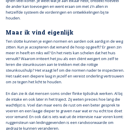
lijnen veel korter. Je weet wat je aan elkaar hebt, ontdekt hoeveel
de ander kan toevoegen en went eraan om met z’n allen in
hetzelfde systeem de vorderingen en ontwikkelingen bij te
houden.
Maar ik vind eigenlijk
Ten slotte kunnen je eigen normen en aarden ook aardig in de weg
zitten. Kun je accepteren dat iemand de hoop opgeeft? Er geen zin
meer in heeft en niks wil? En het niets kan schelen dat het huis
vervuilt? Waarom irriteert het jou als een cliënt weigert om zelf te
leren die steunkousen aan te trekken met die rottige
steunkoushulp? Het vraagt lef om die normen nader te inspecteren.
Het raakt een diepere laag in jezelf en vereist onderling vertrouwen
om ze tegen het licht te houden.
En dan zie ik dat mensen soms onder flinke tijdsdruk werken. Al bij
de intake en ook later in het traject. Zij weten precies hoe lang die
wachtlijst is. Voel dan maar eens de rust om een beter gesprek te
voeren en een laagje dieper te graven naar wat er nu echt toe doet
voor iemand. En ook dat is iets wat uit de intervisie naar voren komt:
ruggensteun van leidinggevenden is een randvoorwaarde om
gedrag te kunnen veranderen.