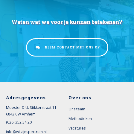
Weten wat we voor je kunnen betekenen?
NEEM CONTACT MET ONS OP
Adresgegevens
Over ons
Meester D.U. Stikkerstraat 11
Ons team
6842 CW
Arnhem
Methodieken
(026) 352 34 20
Vacatures
info@wijzijnspectrum.nl