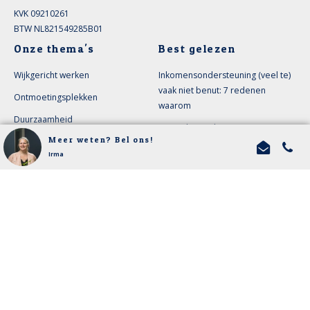
KVK 09210261
BTW NL821549285B01
Onze thema's
Best gelezen
Wijkgericht werken
Inkomensondersteuning (veel te)
vaak niet benut: 7 redenen
Ontmoetingsplekken
waarom
Duurzaamheid
Burgerberaad organiseren: 4 tips
Meer weten? Bel ons!
Jeugd en jongeren
van ervaringsdeskundigen
Irma
Wonen, welzijn en zorg
De vijf belangrijkste duurzame
thema's voor gemeenten om
Diversiteit en inclusie
samen met inwoners aan te
Inwonersparticipatie
werken
Vijf redenen om inwoners te
betrekken bij
accommodatiebeleid