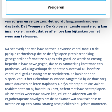
Toen de liefde toesloeg en Yvonne een nieuwe partner vond,
kwam al snel de vraag op: jouw huis in Emmen of het mijne in
Weigeren
Apeldoorn? Het werd opnieuw beginnen in Apeldoorn. Als
haar vriendin ernstig ziek wordt, volgt een intense periode
van zorgen en verzorgen. Het wordt langzamerhand een
dagtaak. Dat Yvonne via De Kap vervangende mantelzorg kan
inschakelen, maakt dat ze af en toe kan bijtanken om het
weer aan te kunnen.
Na het overlijden van haar partner is Yvonne vooral moe. En de
pijnlijke rechterheup die ze de afgelopen jaren hardnekkig
genegeerd heeft, voelt ze nu pas echt goed. Ze wordt zo ernstig
beperkt in haar bewegingen, dat ze in aanmerking komt voor een
prothese. Gelukkig verloopt de operatie succesvol. Nu heeft ze
vooral veel geduld nodig om te revalideren. Ze kan beneden
slapen. Vanuit het ziekenhuis is Yvonne aangemeld bij de thuiszorg
om te douchen en leren traplopen. De fysiotherapeute die via het
reablementteam bij haar thuis komt, oefent met haar het traplopen.
Als ze straks weer naar boven kan, zal ze de adviezen van de
ergotherapeute opvolgen om de badkamer wat praktischer in te
richten en op een aantal strategische plekken beugels te monteren.