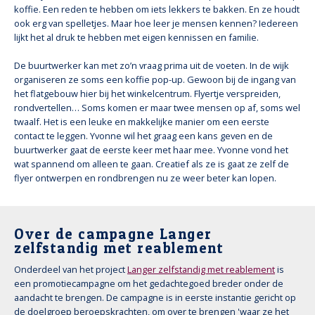
koffie. Een reden te hebben om iets lekkers te bakken. En ze houdt
ook erg van spelletjes. Maar hoe leer je mensen kennen? Iedereen
lijkt het al druk te hebben met eigen kennissen en familie.
De buurtwerker kan met zo’n vraag prima uit de voeten. In de wijk
organiseren ze soms een koffie pop-up. Gewoon bij de ingang van
het flatgebouw hier bij het winkelcentrum. Flyertje verspreiden,
rondvertellen… Soms komen er maar twee mensen op af, soms wel
twaalf. Het is een leuke en makkelijke manier om een eerste
contact te leggen. Yvonne wil het graag een kans geven en de
buurtwerker gaat de eerste keer met haar mee. Yvonne vond het
wat spannend om alleen te gaan. Creatief als ze is gaat ze zelf de
flyer ontwerpen en rondbrengen nu ze weer beter kan lopen.
Over de campagne Langer
zelfstandig met reablement
Onderdeel van het project
Langer zelfstandig met reablement
is
een promotiecampagne om het gedachtegoed breder onder de
aandacht te brengen. De campagne is in eerste instantie gericht op
de doelgroep beroepskrachten, om over te brengen 'waar ze het