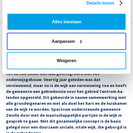
Details tonen
NIEUWBOUW IS DÉ KANS OM DUURZAAM TE INVESTEREN IN
GEMEENSCHAPSVOORZIENING
Alles toestaan
Nieuwbouw is dé kans om
Aanpassen
duurzaam te investeren in
gemeenschapsvoorziening
Weigeren
In de wijk Aa-landen in Zwolle waren alle sociale faciliteiten
tot nu toe onder één dak geïntegreerd met het
onderwijsgebouw. Veertig jaar geleden was dat
vernieuwend, maar nu is de wijk aan vernieuwing toe en heeft
de gemeente een gebiedsvisie voor het gebied Centrum Aa-
landen opgesteld. Dit gebeurde in nauwe samenwerking met
alle grondeigenaren en met als doel het hart en de huiskamer
van de wijk te worden. Spectrum ondersteunde gemeente
Zwolle door met de maatschappelijke partijen in de wijk in
gesprek te gaan. Met dit gezamenlijke concept is de basis
gelegd voor een duurzaam sociale, vitale wijk, die geborgd is
in de gebiedsvisie.