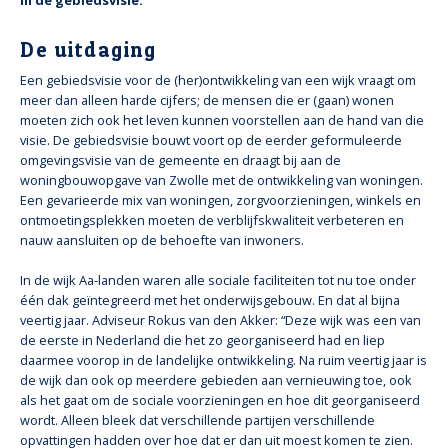
De uitdaging
Een gebiedsvisie voor de (her)ontwikkeling van een wijk vraagt om
meer dan alleen harde cijfers; de mensen die er (gaan) wonen
moeten zich ook het leven kunnen voorstellen aan de hand van die
visie. De gebiedsvisie bouwt voort op de eerder geformuleerde
omgevingsvisie van de gemeente en draagt bij aan de
woningbouwopgave van Zwolle met de ontwikkeling van woningen.
Een gevarieerde mix van woningen, zorgvoorzieningen, winkels en
ontmoetingsplekken moeten de verblijfskwaliteit verbeteren en
nauw aansluiten op de behoefte van inwoners.
In de wijk Aa-landen waren alle sociale faciliteiten tot nu toe onder
één dak geïntegreerd met het onderwijsgebouw. En dat al bijna
veertig jaar. Adviseur Rokus van den Akker: “Deze wijk was een van
de eerste in Nederland die het zo georganiseerd had en liep
daarmee voorop in de landelijke ontwikkeling. Na ruim veertig jaar is
de wijk dan ook op meerdere gebieden aan vernieuwing toe, ook
als het gaat om de sociale voorzieningen en hoe dit georganiseerd
wordt. Alleen bleek dat verschillende partijen verschillende
opvattingen hadden over hoe dat er dan uit moest komen te zien.