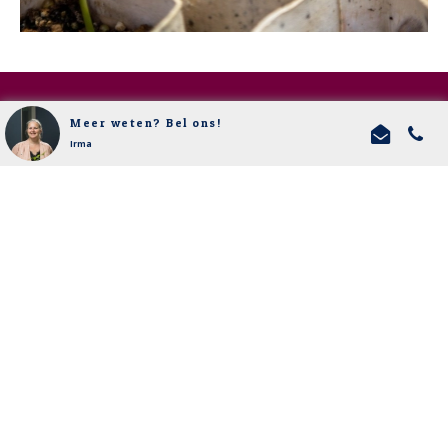
Meer weten? Bel ons!
Download Flyer Kenniscafé
Irma
DOWNLOAD
Weten wat we voor je kunnen betekenen?