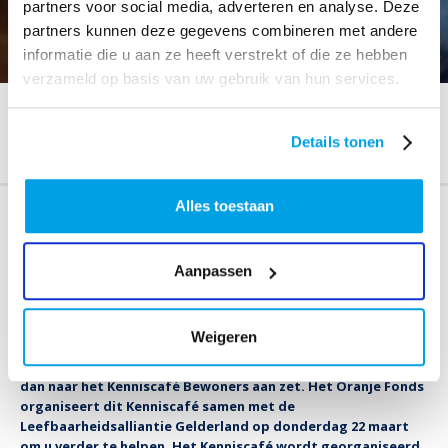
partners voor social media, adverteren en analyse. Deze
partners kunnen deze gegevens combineren met andere
informatie die u aan ze heeft verstrekt of die ze hebben
verzameld op basis van uw gebruik van hun services.
HOME
Details tonen
BEWONERS AAN ZET - KENNISCAFÉ OVER BUURTINITIATIEVEN
Alles toestaan
Bewoners aan zet - Kenniscafé over
buurtinitiatieven
Aanpassen
Organiseert u samen met anderen uit uw wijk of buurt
activiteiten die bijdragen aan de onderlinge betrokkenheid?
Activiteiten die bijdragen aan een socialere samenleving?
Weigeren
Loopt u met een goed idee rond dat u graag samen met
anderen op zou zetten? Of wilt u hier tips voor opdoen? Kom
dan naar het Kenniscafé Bewoners aan zet. Het Oranje Fonds
organiseert dit Kenniscafé samen met de
Leefbaarheidsalliantie Gelderland op donderdag 22 maart
om u verder te helpen. Het Kenniscafé wordt georganiseerd