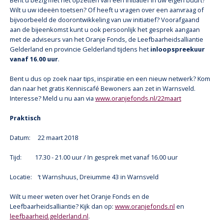
Bent u bezig met het opzetten van een initiatief in uw eigen buurt?
Wilt u uw ideeën toetsen? Of heeft u vragen over een aanvraag of
bijvoorbeeld de doorontwikkeling van uw initiatief? Voorafgaand
aan de bijeenkomst kunt u ook persoonlijk het gesprek aangaan
met de adviseurs van het Oranje Fonds, de Leefbaarheidsalliantie
Gelderland en provincie Gelderland tijdens het
inloopspreekuur
vanaf 16.00 uur
.
Bent u dus op zoek naar tips, inspiratie en een nieuw netwerk? Kom
dan naar het gratis Kenniscafé Bewoners aan zet in Warnsveld.
Interesse? Meld u nu aan via
www.oranjefonds.nl/22maart
Praktisch
Datum: 22 maart 2018
Tijd: 17.30 - 21.00 uur / In gesprek met vanaf 16.00 uur
Locatie: ‘t Warnshuus, Dreiumme 43 in Warnsveld
Wilt u meer weten over het Oranje Fonds en de
Leefbaarheidsalliantie? Kijk dan op:
www.oranjefonds.nl
en
leefbaarheid.gelderland.nl
.